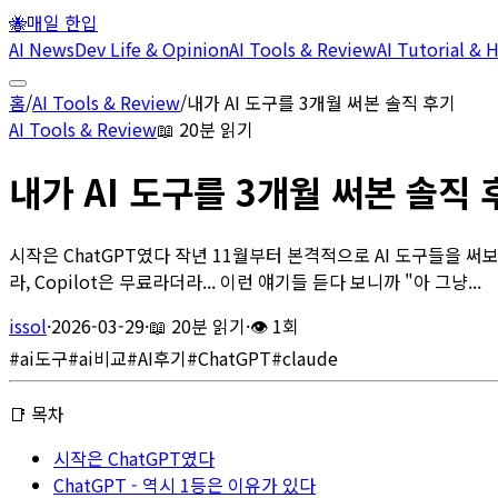
🐝
매일 한입
AI News
Dev Life & Opinion
AI Tools & Review
AI Tutorial &
홈
/
AI Tools & Review
/
내가 AI 도구를 3개월 써본 솔직 후기
AI Tools & Review
📖
20분 읽기
내가 AI 도구를 3개월 써본 솔직 
시작은 ChatGPT였다 작년 11월부터 본격적으로 AI 도구들을 써보
라, Copilot은 무료라더라... 이런 얘기들 듣다 보니까 "아 그냥...
issol
·
2026-03-29
·
📖
20분 읽기
·
👁
1회
#
ai도구
#
ai비교
#
AI후기
#
ChatGPT
#
claude
📑 목차
시작은 ChatGPT였다
ChatGPT - 역시 1등은 이유가 있다