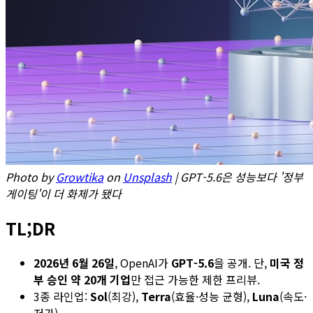
Photo by
Growtika
on
Unsplash
| GPT-5.6은 성능보다 '정부
게이팅'이 더 화제가 됐다
TL;DR
2026년 6월 26일
, OpenAI가
GPT-5.6
을 공개. 단,
미국 정
부 승인 약 20개 기업
만 접근 가능한 제한 프리뷰.
3종 라인업:
Sol
(최강),
Terra
(효율·성능 균형),
Luna
(속도·
저가).