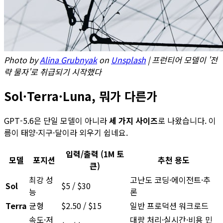
Photo by
Alina Grubnyak
on
Unsplash
| 프런티어 모델이 '전
략 물자'로 취급되기 시작했다
Sol·Terra·Luna, 뭐가 다른가
GPT-5.6은 단일 모델이 아니라
세 가지 사이즈
로 나왔습니다. 이
름이 태양·지구·달이라 외우기 쉽네요.
입력/출력 (1M 토
모델
포지션
추천 용도
큰)
최강 성
고난도 코딩·에이전트·추
Sol
$5 / $30
능
론
Terra
균형
$2.50 / $15
일반 프로덕션 워크로드
속도·저
대량 처리·실시간·비용 민