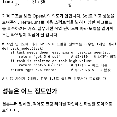
Luna
$1 / $6
가
감
가격 구조를 보면 OpenAI의 의도가 읽힙니다. Sol로 최고 성능을
보여주되, Terra·Luna로 비용 스펙트럼을 넓혀 다양한 워크로드
를 흡수하려는 거죠. 실무에선 작업 난이도에 따라 모델을 갈아끼
우는 라우팅이 핵심이 될 겁니다.
# 작업 난이도에 따라 GPT-5.6 모델을 선택하는 라우팅 (개념 예시)

def pick_model(task):

    if task.needs_deep_reasoning or task.is_agentic:

        return "gpt-5.6-sol"     # $5/$30 — 비싸지만 최강

    if task.is_realtime or task.high_volume:

        return "gpt-5.6-luna"    # $1/$6 — 싸고 빠름

    return "gpt-5.6-terra"       # $2.50/$15 — 기본값

성능은 어느 정도인가
결론부터 말하면, 적어도 코딩·터미널 작업에선 확실한 도약으로
보입니다.