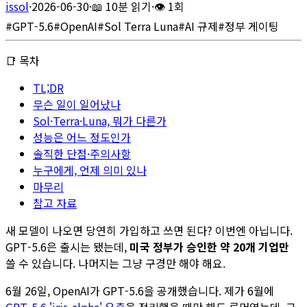
issol
·
2026-06-30
·
📖
10분 읽기
·
👁
1회
#
GPT-5.6
#
OpenAI
#
Sol Terra Luna
#
AI 규제
#
정부 게이팅
📑 목차
TL;DR
무슨 일이 일어났나
Sol·Terra·Luna, 뭐가 다른가
성능은 어느 정도인가
솔직한 단점·주의사항
누구에게, 언제 의미 있나
마무리
참고 자료
새 모델이 나오면 당연히 가입하고 쓰면 된다? 이번엔 아닙니다.
GPT-5.6은 출시는 됐는데,
미국 정부가 승인한 약 20개 기업만
쓸 수 있습니다. 나머지는 그냥 구경만 해야 해요.
6월 26일, OpenAI가 GPT-5.6을 공개했습니다. 제가 6월에
GPT-5.6 'iris-alpha' 유출
을 정리했을 때만 해도 루머였는데, 그