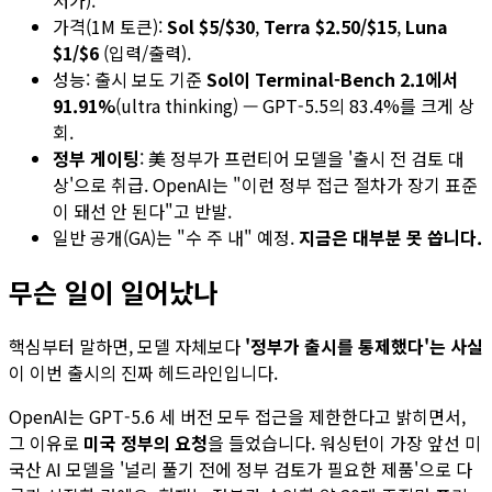
가격(1M 토큰):
Sol $5/$30
,
Terra $2.50/$15
,
Luna
$1/$6
(입력/출력).
성능: 출시 보도 기준
Sol이 Terminal-Bench 2.1에서
91.91%
(ultra thinking) — GPT-5.5의 83.4%를 크게 상
회.
정부 게이팅
: 美 정부가 프런티어 모델을 '출시 전 검토 대
상'으로 취급. OpenAI는 "이런 정부 접근 절차가 장기 표준
이 돼선 안 된다"고 반발.
일반 공개(GA)는 "수 주 내" 예정.
지금은 대부분 못 씁니다.
무슨 일이 일어났나
핵심부터 말하면, 모델 자체보다
'정부가 출시를 통제했다'는 사실
이 이번 출시의 진짜 헤드라인입니다.
OpenAI는 GPT-5.6 세 버전 모두 접근을 제한한다고 밝히면서,
그 이유로
미국 정부의 요청
을 들었습니다. 워싱턴이 가장 앞선 미
국산 AI 모델을 '널리 풀기 전에 정부 검토가 필요한 제품'으로 다