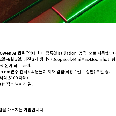
Qwen AI 랩
을 "역대 최대 증류(distillation) 공격"으로 지목했습
22일~6월 5일
. 이전 3개 캠페인(DeepSeek·MiniMax·Moonshot)
장 돈이 되는 능력.
arren(민주·간사)
. 의원들이 제재 입법(국방수권 수정안) 추진 중.
 하락
($100 아래).
고한 직후 벌어진 일.
모델을 가르치는 기법
입니다.