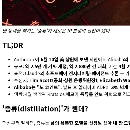
델 능력을 빼가는 '증류'가 새로운 IP 분쟁의 전선이 됐다
TL;DR
Anthropic이
6월 10일 美 상원에 보낸 서한
에서 Alibaba의
규모:
약 2.5만 개 가짜 계정
,
약 2,880만 건 대화
, 기간
4월 
표적: Claude의
소프트웨어 엔지니어링·에이전트 추론
— 가
수신자:
Tim Scott(공화·상원 은행위원장)
,
Elizabeth W
Alibaba는 "노 코멘트"
. 발표 후 알리바바 ADR이
3% 넘게
맥락: 4월 백악관 Kratsios 메모가 증류를 안보 위협으로 경
'증류(distillation)'가 뭔데?
핵심부터 말하면, 증류는
남의 똑똑한 모델을 선생님 삼아 내 싼 