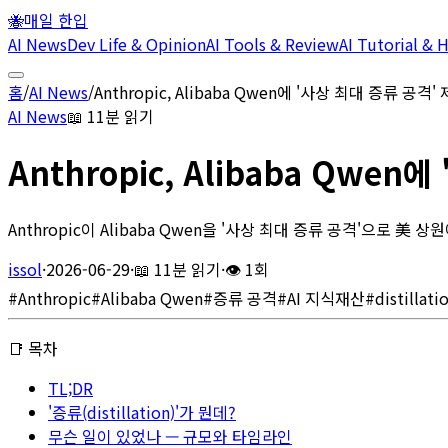
🐝
매일 한입
AI News
Dev Life & Opinion
AI Tools & Review
AI Tutorial &
홈
/
AI News
/
Anthropic, Alibaba Qwen에 '사상 최대 증류 공격' 
AI News
📖
11분 읽기
Anthropic, Alibaba Qwen
Anthropic이 Alibaba Qwen을 '사상 최대 증류 공격'으로 美
issol
·
2026-06-29
·
📖
11분 읽기
·
👁
1회
#
Anthropic
#
Alibaba Qwen
#
증류 공격
#
AI 지식재산
#
distillati
📑 목차
TL;DR
'증류(distillation)'가 뭔데?
무슨 일이 있었나 — 규모와 타임라인