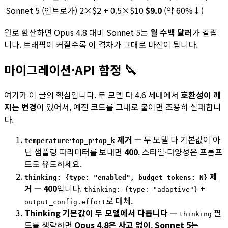
Sonnet 5 (인트로가)
2×$2 + 0.5×$10
$9.0
(약 60%↓)
월로 환산하면 Opus 4.8 대비 Sonnet 5는
월 수백 달러
가 갈립
니다. 트래픽이 커질수록 이 격차가 그대로 마진이 됩니다.
마이그레이션·API 함정 🔪
여기가 이 글의 핵심입니다. 두 모델 다 4.6 세대에서
호환성이 깨
지는 변경
이 있어서, 예전 코드를 그대로 붙이면 조용히 실패합니
다.
·
·
제거
— 두 모델 다 기본값이 아
temperature
top_p
top_k
닌 샘플링 파라미터를 보내면
400
. 스타일·다양성은 프롬프
트로 유도하세요.
제
thinking: {type: "enabled", budget_tokens: N}
거
—
400
입니다.
+
thinking: {type: "adaptive"}
로 대체.
output_config.effort
Thinking 기본값이 두 모델에서 다릅니다
—
필
thinking
드를 생략하면
Opus 4.8은 사고 없이
,
Sonnet 5는