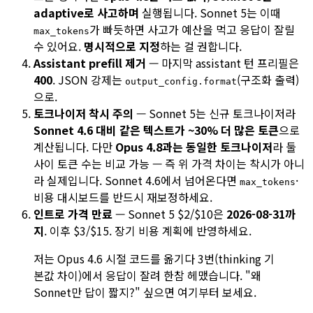
adaptive로 사고하며
실행됩니다. Sonnet 5는 이때
가 빠듯하면 사고가 예산을 먹고 응답이 잘릴
max_tokens
수 있어요.
명시적으로 지정
하는 걸 권합니다.
Assistant prefill 제거
— 마지막 assistant 턴 프리필은
400
. JSON 강제는
(구조화 출력)
output_config.format
으로.
토크나이저 착시 주의
— Sonnet 5는 신규 토크나이저라
Sonnet 4.6 대비 같은 텍스트가 ~30% 더 많은 토큰
으로
계산됩니다. 다만
Opus 4.8과는 동일한 토크나이저
라 둘
사이 토큰 수는 비교 가능 — 즉 위 가격 차이는 착시가 아니
라 실제입니다. Sonnet 4.6에서 넘어온다면
·
max_tokens
비용 대시보드를 반드시 재보정하세요.
인트로 가격 만료
— Sonnet 5 $2/$10은
2026-08-31까
지
. 이후 $3/$15. 장기 비용 계획에 반영하세요.
저는 Opus 4.6 시절 코드를 옮기다 3번(thinking 기
본값 차이)에서 응답이 잘려 한참 헤맸습니다. "왜
Sonnet만 답이 짧지?" 싶으면 여기부터 보세요.