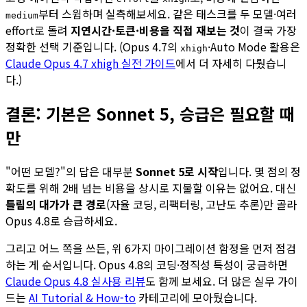
부터 스윕하며 실측해보세요. 같은 태스크를 두 모델·여러
medium
effort로 돌려
지연시간·토큰·비용을 직접 재보는 것
이 결국 가장
정확한 선택 기준입니다. (Opus 4.7의
·Auto Mode 활용은
xhigh
Claude Opus 4.7 xhigh 실전 가이드
에서 더 자세히 다뤘습니
다.)
결론: 기본은 Sonnet 5, 승급은 필요할 때
만
"어떤 모델?"의 답은 대부분
Sonnet 5로 시작
입니다. 몇 점의 정
확도를 위해 2배 넘는 비용을 상시로 지불할 이유는 없어요. 대신
틀림의 대가가 큰 경로
(자율 코딩, 리팩터링, 고난도 추론)만 골라
Opus 4.8로 승급하세요.
그리고 어느 쪽을 쓰든, 위 6가지 마이그레이션 함정을 먼저 점검
하는 게 순서입니다. Opus 4.8의 코딩·정직성 특성이 궁금하면
Claude Opus 4.8 실사용 리뷰
도 함께 보세요. 더 많은 실무 가이
드는
AI Tutorial & How-to
카테고리에 모아뒀습니다.