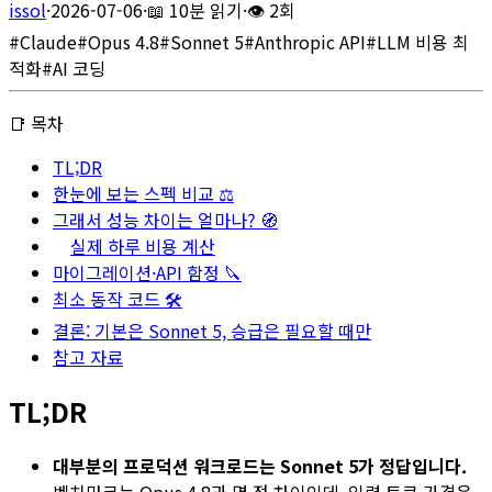
issol
·
2026-07-06
·
📖
10분 읽기
·
👁
2회
#
Claude
#
Opus 4.8
#
Sonnet 5
#
Anthropic API
#
LLM 비용 최
적화
#
AI 코딩
📑 목차
TL;DR
한눈에 보는 스펙 비교 ⚖️
그래서 성능 차이는 얼마나? 🧭
실제 하루 비용 계산
마이그레이션·API 함정 🔪
최소 동작 코드 🛠
결론: 기본은 Sonnet 5, 승급은 필요할 때만
참고 자료
TL;DR
대부분의 프로덕션 워크로드는 Sonnet 5가 정답입니다.
벤치마크는 Opus 4.8과 몇 점 차이인데, 입력 토큰 가격은