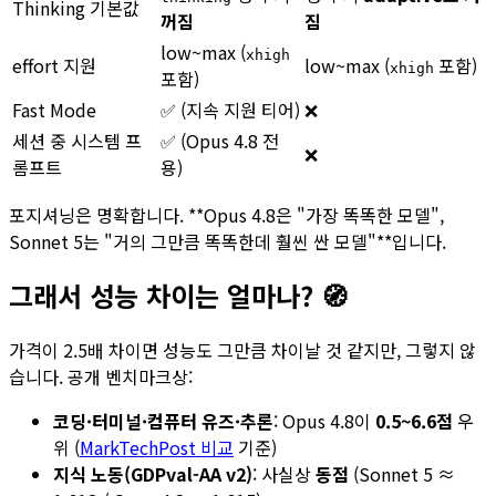
Thinking 기본값
꺼짐
짐
low~max (
xhigh
effort 지원
low~max (
포함)
xhigh
포함)
Fast Mode
✅ (지속 지원 티어)
❌
세션 중 시스템 프
✅ (Opus 4.8 전
❌
롬프트
용)
포지셔닝은 명확합니다. **Opus 4.8은 "가장 똑똑한 모델",
Sonnet 5는 "거의 그만큼 똑똑한데 훨씬 싼 모델"**입니다.
그래서 성능 차이는 얼마나? 🧭
가격이 2.5배 차이면 성능도 그만큼 차이날 것 같지만, 그렇지 않
습니다. 공개 벤치마크상:
코딩·터미널·컴퓨터 유즈·추론
: Opus 4.8이
0.5~6.6점
우
위 (
MarkTechPost 비교
기준)
지식 노동(GDPval-AA v2)
: 사실상
동점
(Sonnet 5 ≈