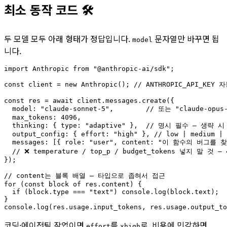
최소 동작 코드 🛠
두 모델 모두 아래 형태가 정답입니다.
문자열만 바꾸면 됩
model
니다.
import Anthropic from "@anthropic-ai/sdk";

const client = new Anthropic(); // ANTHROPIC_API_KEY 
const res = await client.messages.create({

  model: "claude-sonnet-5",        // 또는 "claude-opus-
  max_tokens: 4096,

  thinking: { type: "adaptive" },  // 명시 필수 — 생략
  output_config: { effort: "high" }, // low | medium | 
  messages: [{ role: "user", content: "이 함수의 버그를 찾
  // ❌ temperature / top_p / budget_tokens 넣지 말 것 — 4
});

// content는 블록 배열 — 타입으로 좁혀서 접근

for (const block of res.content) {

  if (block.type === "text") console.log(block.text);

}

코딩·에이전틱 작업이면
를
로, 비용에 민감하면
effort
xhigh