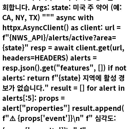
회합니다. Args: state: 미국 주 약어 (예:
CA, NY, TX) """ async with
httpx.AsyncClient() as client: url =
f"{NWS_API}/alerts/active?area=
{state}" resp = await client.get(url,
headers=HEADERS) alerts =
resp.json().get("features", []) if not
alerts: return f"{state} 지역에 활성 경
보가 없습니다." result = [] for alert in
alerts[:5]: props =
alert["properties"] result.append(
f"⚠️ {props['event']}\n" f" 심각도: