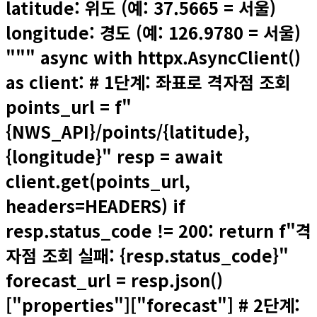
latitude: 위도 (예: 37.5665 = 서울)
longitude: 경도 (예: 126.9780 = 서울)
""" async with httpx.AsyncClient()
as client: # 1단계: 좌표로 격자점 조회
points_url = f"
{NWS_API}/points/{latitude},
{longitude}" resp = await
client.get(points_url,
headers=HEADERS) if
resp.status_code != 200: return f"격
자점 조회 실패: {resp.status_code}"
forecast_url = resp.json()
["properties"]["forecast"] # 2단계: