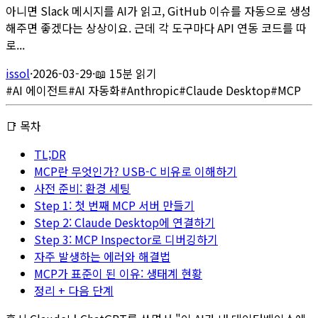
아니면 Slack 메시지를 AI가 읽고, GitHub 이슈를 자동으로 생성
해주면 좋겠다는 상상이요. 근데 각 도구마다 API 연동 코드를 따
로...
issol
·
2026-03-29
·
📖
15분 읽기
#
AI 에이전트
#
AI 자동화
#
Anthropic
#
Claude Desktop
#
MCP
📑 목차
TL;DR
MCP란 무엇인가? USB-C 비유로 이해하기
사전 준비: 환경 세팅
Step 1: 첫 번째 MCP 서버 만들기
Step 2: Claude Desktop에 연결하기
Step 3: MCP Inspector로 디버깅하기
자주 발생하는 에러와 해결법
MCP가 표준이 된 이유: 생태계 현황
정리 + 다음 단계