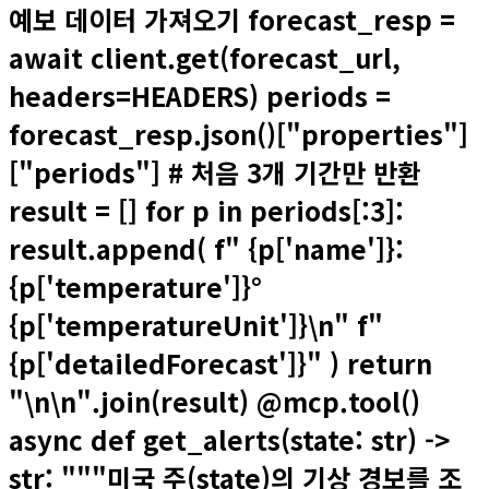
예보 데이터 가져오기 forecast_resp =
await client.get(forecast_url,
headers=HEADERS) periods =
forecast_resp.json()["properties"]
["periods"] # 처음 3개 기간만 반환
result = [] for p in periods[:3]:
result.append( f" {p['name']}:
{p['temperature']}°
{p['temperatureUnit']}\n" f"
{p['detailedForecast']}" ) return
"\n\n".join(result) @mcp.tool()
async def get_alerts(state: str) ->
str: """미국 주(state)의 기상 경보를 조