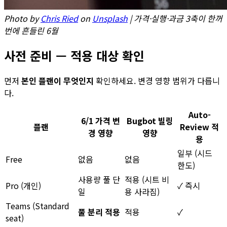
Photo by
Chris Ried
on
Unsplash
| 가격·실행·과금 3축이 한꺼
번에 흔들린 6월
사전 준비 — 적용 대상 확인
먼저
본인 플랜이 무엇인지
확인하세요. 변경 영향 범위가 다릅니
다.
Auto-
6/1 가격 변
Bugbot 빌링
플랜
Review 적
경 영향
영향
용
일부 (시드
Free
없음
없음
한도)
사용량 풀 단
적용 (시트 비
Pro (개인)
✓ 즉시
일
용 사라짐)
Teams (Standard
풀 분리 적용
적용
✓
seat)