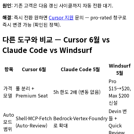
원인
: 기존 고객은 다음 갱신 사이클까지 자동 전환 대기.
해결
: 즉시 전환 원하면
Cursor 지원
문의 — pro-rated 청구로
즉시 변경 가능 (확인된 정책).
다른 도구와 비교 — Cursor 6월 vs
Claude Code vs Windsurf
Windsurf
항목
Cursor 6월
Claude Code 5월
5월
Pro
가격
풀 분리 +
$15→$20,
5h 한도 2배 (변동 없음)
모델
Premium Seat
Max $200
신설
Devin 번
Auto
Shell·MCP·Fetch
Bedrock·Vertex·Foundry
들 +
모드
(Auto-Review)
로 확대
Quick
범위
Review