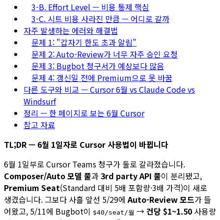
3-B. Effort Level — 비용 통제 핵심
3-C. 시트 비용 사라진 만큼 — 어디로 갈까
자주 발생하는 에러와 해결법
문제 1: "갑자기 한도 초과 알림"
문제 2: Auto-Review가 너무 자주 승인 요청
문제 3: Bugbot 청구서가 예상보다 많음
문제 4: 갱신일 전에 Premium으로 못 바꿈
다른 도구와 비교 — Cursor 6월 vs Claude Code vs
Windsurf
정리 — 한 페이지로 보는 6월 Cursor
참고 자료
TL;DR — 6월 1일자로 Cursor 사용법이 바뀝니다
6월 1일부로 Cursor Teams 청구가 둘로 갈라졌습니다.
Composer/Auto 모델 풀
과
3rd party API 풀
이 분리됐고,
Premium Seat
(Standard 대비 5배 포함량·3배 가격)이 새로
생겼습니다. 그보다 사흘 앞선 5/29에
Auto-Review 모드
가 들
어왔고, 5/11에 Bugbot이
→
건당 $1~1.50
사용량
$40/seat/월